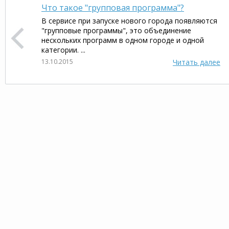
Что такое "групповая программа"?
В сервисе при запуске нового города появляются
"групповые программы", это объединение
нескольких программ в одном городе и одной
категории. ...
13.10.2015
Читать далее
Автоматические ворота в
А
Воронеже
Гео:
Воронеж
Категория:
Рольставни и
автоматические ворота
Запуск программы: 11.02.2016