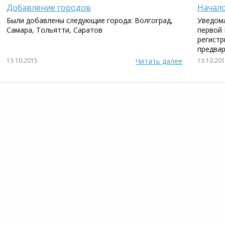
Запуск программы: 17.12.2015
Добавление городов
Начало
Были добавлены следующие города: Волгоград,
Уведомл
Самара, Тольятти, Саратов
первой 
регистр
предвар
13.10.2015
Читать далее
13.10.20
Автоматические ворота в
А
Новосибирске
Гео:
Новосибирск
Категория:
Рольставни и
автоматические ворота
Запуск программы: 11.02.2016