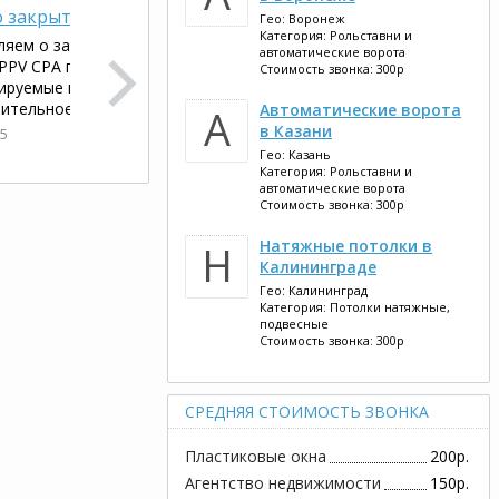
 закрытого бета-тестирования
Натяжные потолки в
Гео:
Воронеж
На
Н
Н
Категория:
Рольставни и
яем о запуске закрытого бета-теста
Новосибирске
Ка
автоматические ворота
PPV CPA платформы в России, все
Гео:
Новосибирск
Ге
Стоимость звонка: 300р
ируемые пользователи в сервисе пройдут
Категория:
Потолки натяжные,
Ка
ительное...
Автоматические ворота
А
подвесные
по
в Казани
Запуск программы: 01.02.2016
Зап
15
Читать далее
Гео:
Казань
Автоматические ворота в
Ав
А
А
Категория:
Рольставни и
Калининграде
автоматические ворота
Кр
Стоимость звонка: 300р
Гео:
Калининград
Ге
Категория:
Рольставни и
Ка
Натяжные потолки в
Н
автоматические ворота
ав
Калининграде
Запуск программы: 11.02.2016
Зап
Гео:
Калининград
Категория:
Потолки натяжные,
подвесные
Стоимость звонка: 300р
СРЕДНЯЯ СТОИМОСТЬ ЗВОНКА
Пластиковые окна
200р.
Агентство недвижимости
150р.