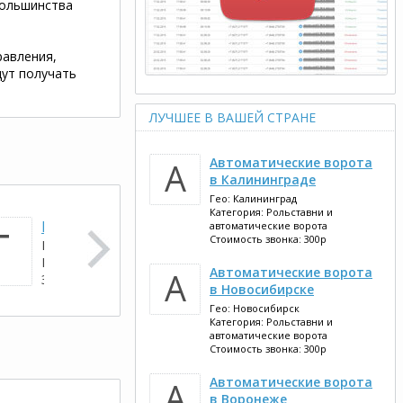
большинства
равления,
дут получать
ЛУЧШЕЕ В ВАШЕЙ СТРАНЕ
Автоматические ворота
А
в Калининграде
Гео:
Калининград
Категория:
Рольставни и
Грузоперевозки Самары
Ви
Г
автоматические ворота
Стоимость звонка: 300р
Гео:
Самара
Ге
Категория:
Грузоперевозки
Ка
Автоматические ворота
А
Запуск программы: 20.10.2015
Зап
в Новосибирске
Гео:
Новосибирск
Натяжные потолки в Самаре
На
Н
Категория:
Рольставни и
Н
автоматические ворота
Гео:
Самара
Ге
Стоимость звонка: 300р
Категория:
Потолки натяжные,
Ка
подвесные
по
Автоматические ворота
А
Запуск программы: 17.12.2015
Зап
в Воронеже