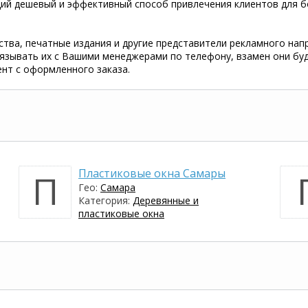
ющий дешевый и эффективный способ привлечения клиентов для 
ства, печатные издания и другие представители рекламного нап
вязывать их с Вашими менеджерами по телефону, взамен они бу
нт с оформленного заказа.
Пластиковые окна Самары
П
Гео:
Самара
Категория:
Деревянные и
пластиковые окна
Запуск программы: 19.10.2015
Организация праздников
О
Самара
Гео:
Самара
Категория:
Отдых, спорт,
развлечения